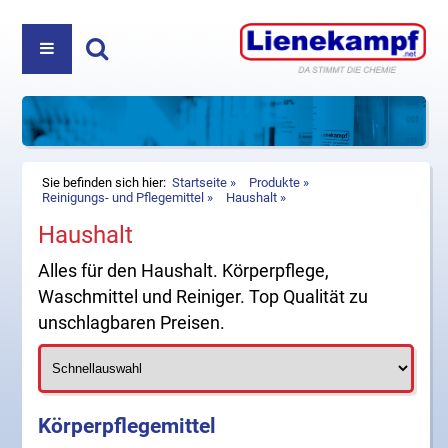
PRODUKTE
ÜBER UNS
REINIGUNGS- UND PFLEGEMITTEL
Haben Sie Fragen? Nehmen Sie Kontakt auf:
+49
DIREKTVERKAUF
KOSMETIK
(5222) 980 35-0
oder
info@lienekampf.net
KONTAKT
ZUBEHÖR
Sie befinden sich hier:
Startseite
Produkte
Reinigungs- und Pflegemittel
Haushalt
Haushalt
HAUSHALT
Lienekampf GmbH & Co. KG
Oerlinghauser Str. 52
Alles für den Haushalt. Körperpflege,
D-32107 Bad Salzuflen
Waschmittel und Reiniger. Top Qualität zu
Telefon
+49 (5222) 980 35-0
unschlagbaren Preisen.
Fax +49 (5222) 980 35-20
E-Mail
info@lienekampf.net
Körperpflegemittel