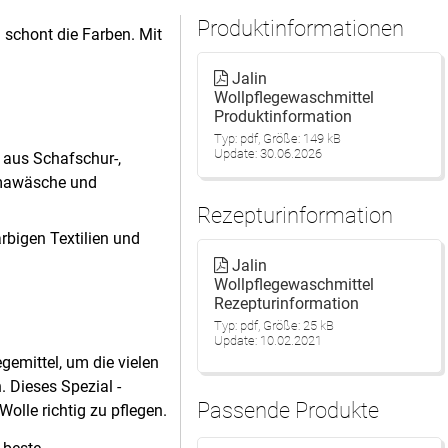
Produktinformationen
 schont die Farben. Mit
Jalin
Wollpflegewaschmittel
Produktinformation
Typ: pdf, Größe: 149 kB
Update: 30.06.2026
n aus Schafschur-,
umawäsche und
Rezepturinformation
rbigen Textilien und
Jalin
Wollpflegewaschmittel
Rezepturinformation
Typ: pdf, Größe: 25 kB
Update: 10.02.2021
gemittel, um die vielen
. Dieses Spezial -
Passende Produkte
Wolle richtig zu pflegen.