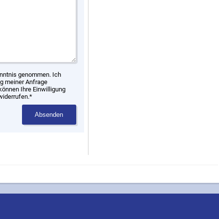
nntnis genommen. Ich
g meiner Anfrage
können Ihre Einwilligung
widerrufen.*
Absenden