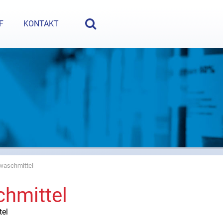
e Fragen? Nehmen Sie Kontakt auf:
+49 (5222) 980 35-0
oder
i
F
KONTAKT
ewaschmittel
chmittel
tel