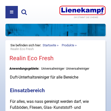
PRODUKTE
ÜBER UNS
REINIGUNGS- UND PFLEGEMITTEL
Haben Sie Fragen? Nehmen Sie Kontakt auf:
+49
DIREKTVERKAUF
KOSMETIK
(5222) 980 35-0
oder
info@lienekampf.net
KONTAKT
ZUBEHÖR
Sie befinden sich hier:
Startseite
Produkte
Realin Eco Fresh
Realin Eco Fresh
HAUSHALT
Lienekampf GmbH & Co. KG
Oerlinghauser Str. 52
Anwendungsgebiete:
Universalreiniger
Universalreiniger
D-32107 Bad Salzuflen
Telefon
+49 (5222) 980 35-0
Duft-Unterhaltsreiniger für alle Bereiche
Fax +49 (5222) 980 35-20
E-Mail
info@lienekampf.net
Einsatzbereich
Für alles, was nass gereinigt werden darf, wie
Fußböden, Fliesen, Glas- Kunststoff- und