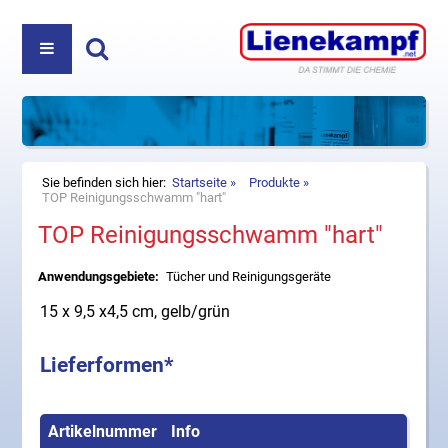
PRODUKTE
ÜBER UNS
REINIGUNGS- UND PFLEGEMITTEL
Haben Sie Fragen? Nehmen Sie Kontakt auf:
+49
DIREKTVERKAUF
KOSMETIK
(5222) 980 35-0
oder
info@lienekampf.net
KONTAKT
ZUBEHÖR
Sie befinden sich hier:
Startseite
Produkte
TOP Reinigungsschwamm "hart"
TOP Reinigungsschwamm "hart"
HAUSHALT
Lienekampf GmbH & Co. KG
Oerlinghauser Str. 52
Anwendungsgebiete:
Tücher und Reinigungsgeräte
D-32107 Bad Salzuflen
Telefon
+49 (5222) 980 35-0
15 x 9,5 x4,5 cm, gelb/grün
Fax +49 (5222) 980 35-20
E-Mail
info@lienekampf.net
Lieferformen*
Artikelnummer
Info