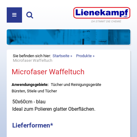
PRODUKTE
ÜBER UNS
REINIGUNGS- UND PFLEGEMITTEL
Haben Sie Fragen? Nehmen Sie Kontakt auf:
+49
DIREKTVERKAUF
KOSMETIK
(5222) 980 35-0
oder
info@lienekampf.net
KONTAKT
ZUBEHÖR
Sie befinden sich hier:
Startseite
Produkte
Microfaser Waffeltuch
Microfaser Waffeltuch
HAUSHALT
Lienekampf GmbH & Co. KG
Oerlinghauser Str. 52
Anwendungsgebiete:
Tücher und Reinigungsgeräte
D-32107 Bad Salzuflen
Bürsten, Stiele und Tücher
Telefon
+49 (5222) 980 35-0
50x60cm - blau
Fax +49 (5222) 980 35-20
Ideal zum Polieren glatter Oberflächen.
E-Mail
info@lienekampf.net
Lieferformen*