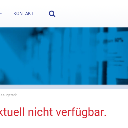
e Fragen? Nehmen Sie Kontakt auf:
+49 (5222) 980 35-0
oder
i
F
KONTAKT
saugstark
tuell nicht verfügbar.