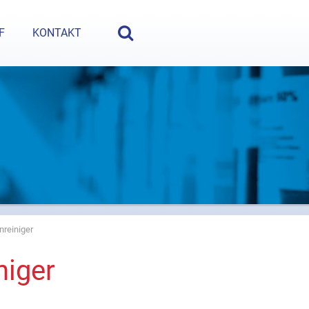
e Fragen? Nehmen Sie Kontakt auf:
+49 (5222) 980 35-0
oder
i
F
KONTAKT
reiniger
niger