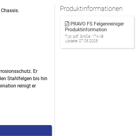
Produktinformationen
 Chassis.
PRAVO FS Felgenreiniger
Produktinformation
Typ: pdf, Größe: 174 kB
Update: 27.05.2025
rrosionsschutz. Er
en Stahlfelgen bis hin
nation reinigt er