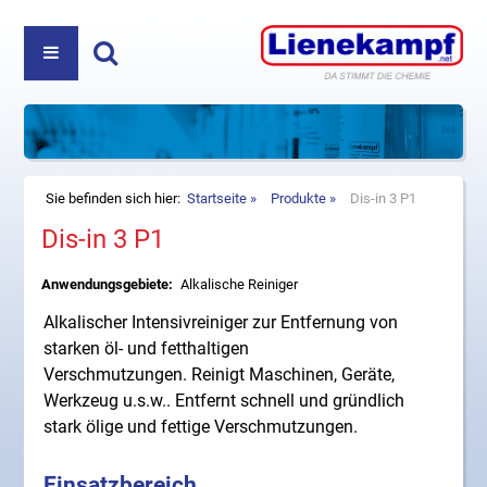
PRODUKTE
ÜBER UNS
REINIGUNGS- UND PFLEGEMITTEL
Haben Sie Fragen? Nehmen Sie Kontakt auf:
+49
DIREKTVERKAUF
KOSMETIK
(5222) 980 35-0
oder
info@lienekampf.net
KONTAKT
ZUBEHÖR
Sie befinden sich hier:
Startseite
Produkte
Dis-in 3 P1
Dis-in 3 P1
HAUSHALT
Lienekampf GmbH & Co. KG
Oerlinghauser Str. 52
Anwendungsgebiete:
Alkalische Reiniger
D-32107 Bad Salzuflen
Alkalischer Intensivreiniger zur Entfernung von
Telefon
+49 (5222) 980 35-0
starken öl- und fetthaltigen
Fax +49 (5222) 980 35-20
Verschmutzungen. Reinigt Maschinen, Geräte,
E-Mail
info@lienekampf.net
Werkzeug u.s.w.. Entfernt schnell und gründlich
stark ölige und fettige Verschmutzungen.
Einsatzbereich