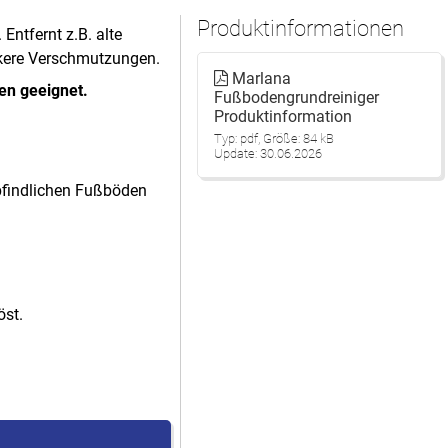
Produktinformationen
Entfernt z.B. alte
rkere Verschmutzungen.
Marlana
ben geeignet.
Fußbodengrundreiniger
Produktinformation
Typ: pdf, Größe: 84 kB
Update: 30.06.2026
mpfindlichen Fußböden
öst.