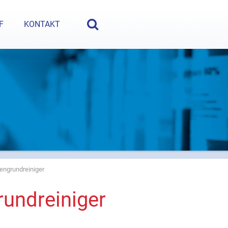
e Fragen? Nehmen Sie Kontakt auf:
+49 (5222) 980 35-0
oder
i
F
KONTAKT
engrundreiniger
undreiniger