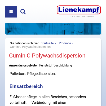
PRODUKTE
ÜBER UNS
REINIGUNGS- UND PFLEGEMITTEL
Haben Sie Fragen? Nehmen Sie Kontakt auf:
+49
DIREKTVERKAUF
KOSMETIK
(5222) 980 35-0
oder
info@lienekampf.net
KONTAKT
ZUBEHÖR
Sie befinden sich hier:
Startseite
Produkte
Gumin C Polywachsdispersion
Gumin C Polywachsdispersion
HAUSHALT
Lienekampf GmbH & Co. KG
Oerlinghauser Str. 52
Anwendungsgebiete:
Kunststoffbeschichtung
D-32107 Bad Salzuflen
Telefon
+49 (5222) 980 35-0
Polierbare Pflegedispersion.
Fax +49 (5222) 980 35-20
E-Mail
info@lienekampf.net
Einsatzbereich
Fußbodenpflege in allen Bereichen, besonders
vorteilhaft in Verbindung mit einer