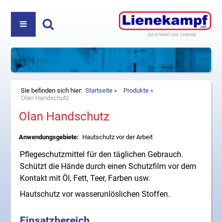
PRODUKTE
ÜBER UNS
REINIGUNGS- UND PFLEGEMITTEL
Haben Sie Fragen? Nehmen Sie Kontakt auf:
+49
DIREKTVERKAUF
KOSMETIK
(5222) 980 35-0
oder
info@lienekampf.net
KONTAKT
ZUBEHÖR
Sie befinden sich hier:
Startseite
Produkte
Olan Handschutz
Olan Handschutz
HAUSHALT
Lienekampf GmbH & Co. KG
Oerlinghauser Str. 52
Anwendungsgebiete:
Hautschutz vor der Arbeit
D-32107 Bad Salzuflen
Telefon
+49 (5222) 980 35-0
Pflegeschutzmittel für den täglichen Gebrauch.
Fax +49 (5222) 980 35-20
Schützt die Hände durch einen Schutzfilm vor dem
E-Mail
info@lienekampf.net
Kontakt mit Öl, Fett, Teer, Farben usw.
Hautschutz vor wasserunlöslichen Stoffen.
Einsatzbereich