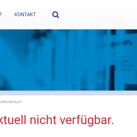
e Fragen? Nehmen Sie Kontakt auf:
+49 (5222) 980 35-0
oder
i
F
KONTAKT
felbodentuch
tuell nicht verfügbar.