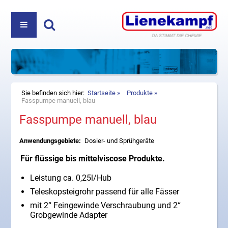
PRODUKTE
ÜBER UNS
REINIGUNGS- UND PFLEGEMITTEL
Haben Sie Fragen? Nehmen Sie Kontakt auf:
+49
DIREKTVERKAUF
KOSMETIK
(5222) 980 35-0
oder
info@lienekampf.net
KONTAKT
ZUBEHÖR
Sie befinden sich hier:
Startseite
Produkte
Fasspumpe manuell, blau
Fasspumpe manuell, blau
HAUSHALT
Lienekampf GmbH & Co. KG
Oerlinghauser Str. 52
Anwendungsgebiete:
Dosier- und Sprühgeräte
D-32107 Bad Salzuflen
Telefon
+49 (5222) 980 35-0
Für flüssige bis mittelviscose Produkte.
Fax +49 (5222) 980 35-20
Leistung ca. 0,25l/Hub
E-Mail
info@lienekampf.net
Teleskopsteigrohr passend für alle Fässer
mit 2“ Feingewinde Verschraubung und 2“
Grobgewinde Adapter